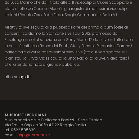
da Luca Marino che dà il titolo all’ep. Il videoclip di Cuore Scoppiato è
stato diretto da Cosimo Alemà , già regista di moltissimi videoclip
italiani (Renato Zero, Fabri Fibra, Sergio Cammariere, Delta V).
All’attività live seguita alla pubblicazione del primo album (oltre ai
concerti ricordiamo lo Star Zone Live Tour 2012, promosso da
Esselunga in collaborazione con Sony Music: 12 date live in tutta Italia
in cui si è esibita a fianco dei Pooh, Giusy Ferreri e Pierdavide Carone),
partecipa a diverse trasmissioni televisive (tra cui Non sparate sul
pianista, Rai 1; ‘Sto Classico!, Italia Uno; Radio Italia Live, Video Italia)
che la rendono nota al grande pubblico.
altro su
agidi.it
MUSICISTI REGGIANI
è un progetto della Biblioteca Panizzi - Sede Ospizio
Via Emilia Ospizio 30/b 42122 Reggio Emilia
tel. 0522 585639
email:
ospi@comune.re.it