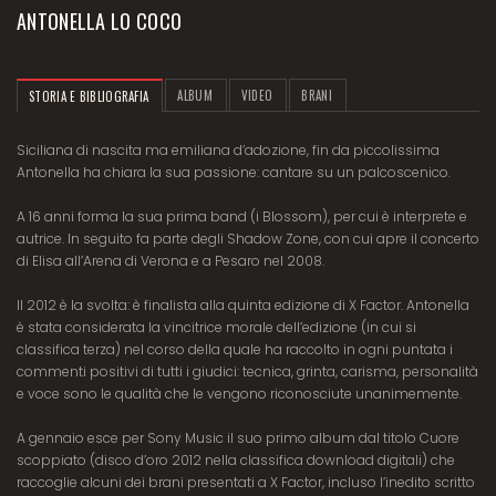
ANTONELLA LO COCO
ALBUM
VIDEO
BRANI
STORIA E BIBLIOGRAFIA
Siciliana di nascita ma emiliana d’adozione, fin da piccolissima
Antonella ha chiara la sua passione: cantare su un palcoscenico.
A 16 anni forma la sua prima band (i Blossom), per cui è interprete e
autrice. In seguito fa parte degli Shadow Zone, con cui apre il concerto
di Elisa all’Arena di Verona e a Pesaro nel 2008.
Il 2012 è la svolta: è finalista alla quinta edizione di X Factor. Antonella
è stata considerata la vincitrice morale dell’edizione (in cui si
classifica terza) nel corso della quale ha raccolto in ogni puntata i
commenti positivi di tutti i giudici: tecnica, grinta, carisma, personalità
e voce sono le qualità che le vengono riconosciute unanimemente.
A gennaio esce per Sony Music il suo primo album dal titolo Cuore
scoppiato (disco d’oro 2012 nella classifica download digitali) che
raccoglie alcuni dei brani presentati a X Factor, incluso l’inedito scritto