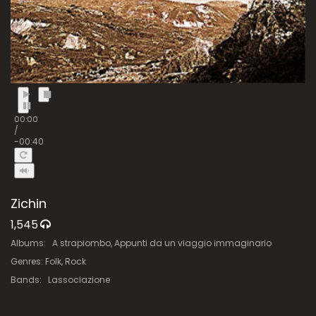
00:00
/
-00:40
Zichin
1,545
Albums:
A strapiombo
,
Appunti da un viaggio immaginario
Genres:
Folk
,
Rock
Bands:
Lassociazione